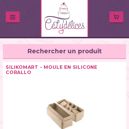
Rechercher un produit
SILIKOMART - MOULE EN SILICONE
CORALLO
TYPE DE PRODUIT
Balances de cuisine (1)
Chalumeaux (1)
Moules (391)
Douilles (76)
Poches à douille et bouteilles (62)
Spatules / ustensiles (90)