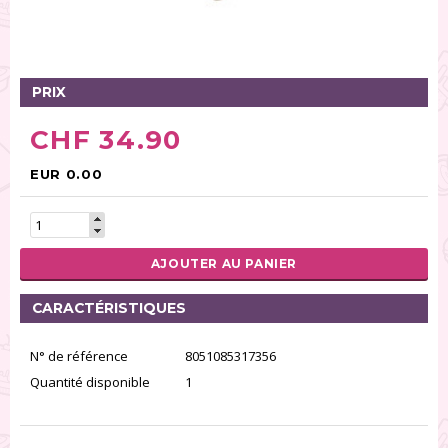
Tables tournantes (5)
Présentoirs (111)
Pinces (6)
PRIX
Rouleaux (18)
Tapis (21)
CHF 34.90
Emporte-pièces (167)
Bordures à gâteaux (35)
EUR 0.00
Outils pour pâte à sucre (86)
Presses à textures (26)
AJOUTER AU PANIER
RÉINITIALISER LA RECHERCHE
CARACTÉRISTIQUES
N° de référence
8051085317356
Quantité disponible
1