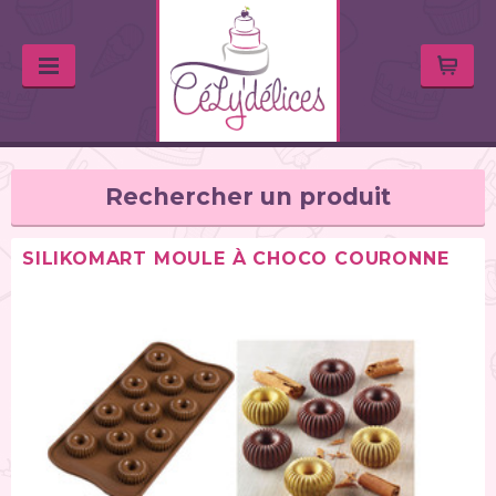
Rechercher un produit
SILIKOMART MOULE À CHOCO COURONNE
TYPE DE PRODUIT
Balances de cuisine (1)
Chalumeaux (1)
Moules (391)
Douilles (76)
Poches à douille et bouteilles (62)
Spatules / ustensiles (90)