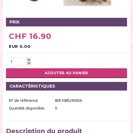
Tables tournantes (5)
Présentoirs (111)
Pinces (6)
PRIX
Rouleaux (18)
CHF 16.90
Tapis (21)
Emporte-pièces (167)
EUR 0.00
Bordures à gâteaux (35)
Outils pour pâte à sucre (86)
Presses à textures (26)
AJOUTER AU PANIER
RÉINITIALISER LA RECHERCHE
CARACTÉRISTIQUES
N° de référence
8051085293926
Quantité disponible
0
Description du produit