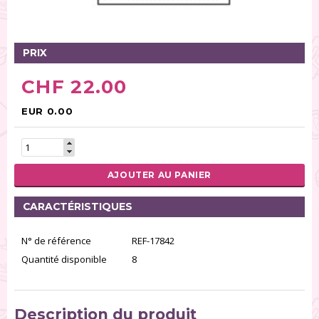
Tables tournantes (5)
Présentoirs (111)
Pinces (6)
PRIX
Rouleaux (18)
CHF 22.00
Tapis (21)
Emporte-pièces (167)
EUR 0.00
Bordures à gâteaux (35)
Outils pour pâte à sucre (86)
Presses à textures (26)
AJOUTER AU PANIER
RÉINITIALISER LA RECHERCHE
CARACTÉRISTIQUES
N° de référence
REF-17842
Quantité disponible
8
Description du produit