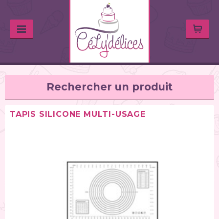
Rechercher un produit
TAPIS SILICONE MULTI-USAGE
TYPE DE PRODUIT
Balances de cuisine (1)
Chalumeaux (1)
Moules (391)
Douilles (76)
Poches à douille et bouteilles (62)
Spatules / ustensiles (90)