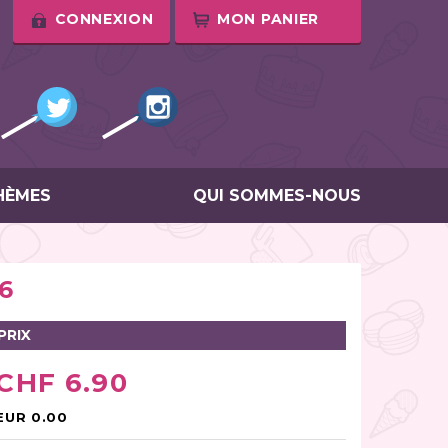
CONNEXION
MON PANIER
HÈMES
QUI SOMMES-NOUS
6
PRIX
CHF 6.90
EUR 0.00