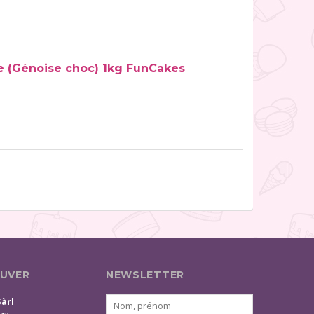
e (Génoise choc) 1kg FunCakes
UVER
NEWSLETTER
Sàrl