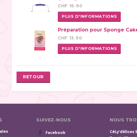
CHF 16.90
PLUS D'INFORMATIONS
Préparation pour Sponge Cak
CHF 13.90
PLUS D'INFORMATIONS
RETOUR
S
SUIVEZ-NOUS
NOUS TRO
ales
CéLy'délices 
Facebook