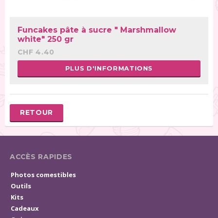
Funcakes pâte à sucre " Marshmallow
white" 250 gr
CHF 4.40
PLUS D'INFORMATIONS
RETOUR
ACCÈS RAPIDES
Photos comestibles
Outils
Kits
Cadeaux