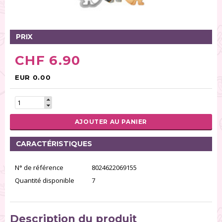
Tables tournantes (5)
Présentoirs (111)
Pinces (6)
PRIX
Rouleaux (18)
CHF 6.90
Tapis (21)
Emporte-pièces (167)
EUR 0.00
Bordures à gâteaux (35)
Outils pour pâte à sucre (86)
Presses à textures (26)
AJOUTER AU PANIER
RÉINITIALISER LA RECHERCHE
CARACTÉRISTIQUES
N° de référence
8024622069155
Quantité disponible
7
Description du produit