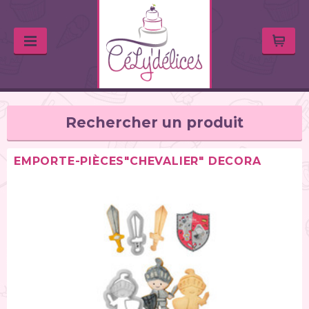
Rechercher un produit
EMPORTE-PIÈCES"CHEVALIER" DECORA
TYPE DE PRODUIT
Balances de cuisine (1)
Chalumeaux (1)
Moules (391)
Douilles (76)
Poches à douille et bouteilles (62)
Spatules / ustensiles (90)