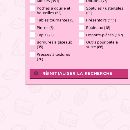
Moules (391)
Douilles (76)
Poches à douille et
Spatules / ustensiles
bouteilles (62)
(90)
Tables tournantes (5)
Présentoirs (111)
Pinces (6)
Rouleaux (18)
Tapis (21)
Emporte-pièces (167)
Bordures à gâteaux
Outils pour pâte à
(35)
sucre (86)
Presses à textures
(26)
RÉINITIALISER LA RECHERCHE