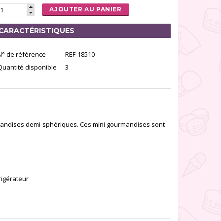
AJOUTER AU PANIER
CARACTÉRISTIQUES
N° de référence
REF-18510
Quantité disponible
3
rmandises demi-sphériques. Ces mini gourmandises sont
frigérateur