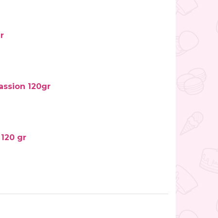
r
assion 120gr
120 gr