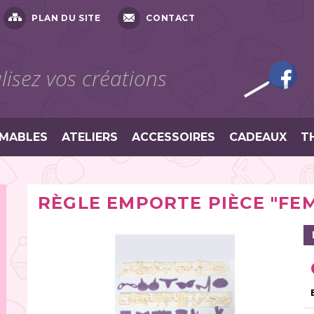
PLAN DU SITE
CONTACT
isez vos créations
MABLES
ATELIERS
ACCESSOIRES
CADEAUX
T
RÈGLE EMPORTE PIÈCE "FE