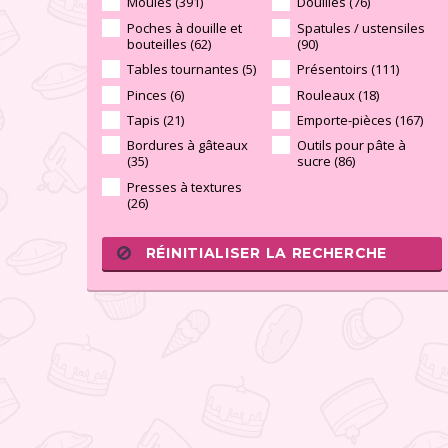
Moules (391)
Douilles (76)
Poches à douille et
Spatules / ustensiles
bouteilles (62)
(90)
Tables tournantes (5)
Présentoirs (111)
Pinces (6)
Rouleaux (18)
Tapis (21)
Emporte-pièces (167)
Bordures à gâteaux
Outils pour pâte à
(35)
sucre (86)
Presses à textures
(26)
RÉINITIALISER LA RECHERCHE