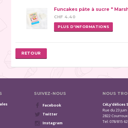
Funcakes pâte à sucre " Mars
CHF 4.40
PLUS D'INFORMATIONS
RETOUR
S
SUIVEZ-NOUS
NOUS TRO
ales
CéLy'délices 
Facebook
Rue du 23 juin
Twitter
2822 Courroux
Tel: 078/815 62
Instagram