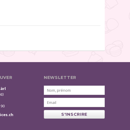
UVER
NEWSLETTER
Sàrl
 43
 90
S'INSCRIRE
ices.ch