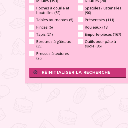
Moules (391)
Douilles (76)
Poches à douille et
Spatules / ustensiles
bouteilles (62)
(90)
Tables tournantes (5)
Présentoirs (111)
Pinces (6)
Rouleaux (18)
Tapis (21)
Emporte-pièces (167)
Bordures à gâteaux
Outils pour pâte à
(35)
sucre (86)
Presses à textures
(26)
RÉINITIALISER LA RECHERCHE