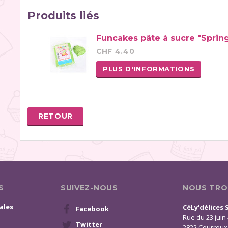
Produits liés
Funcakes pâte à sucre "Sprin
CHF 4.40
PLUS D'INFORMATIONS
RETOUR
S
SUIVEZ-NOUS
NOUS TRO
ales
CéLy'délices 
Facebook
Rue du 23 juin
Twitter
2822 Courroux