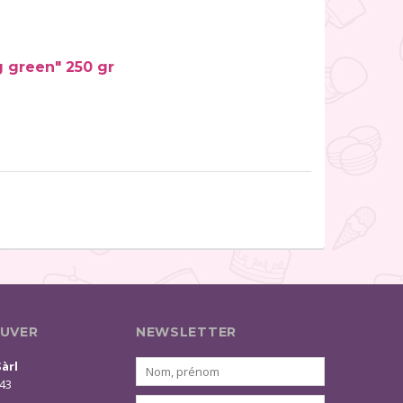
g green" 250 gr
UVER
NEWSLETTER
Sàrl
 43