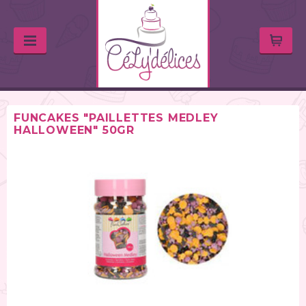
FUNCAKES "PAILLETTES MEDLEY
HALLOWEEN" 50GR