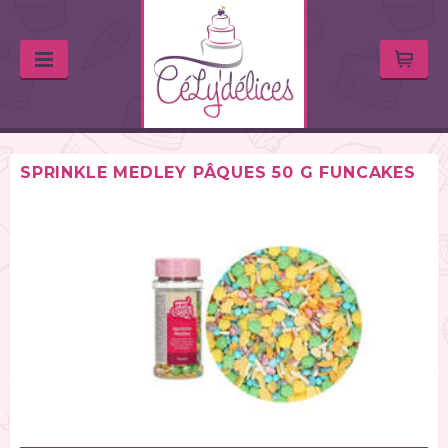
SPRINKLE MEDLEY PÂQUES 50 G FUNCAKES