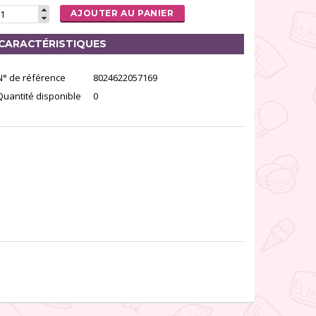
AJOUTER AU PANIER
CARACTÉRISTIQUES
N° de référence
8024622057169
Quantité disponible
0