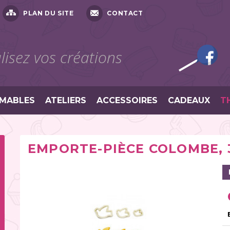
PLAN DU SITE
CONTACT
isez vos créations
MABLES
ATELIERS
ACCESSOIRES
CADEAUX
T
EMPORTE-PIÈCE COLOMBE, 