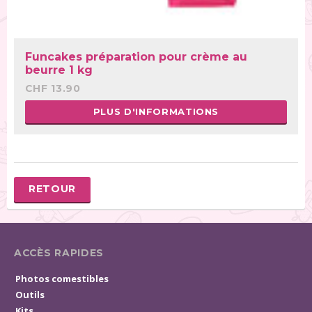
Funcakes préparation pour crème au
beurre 1 kg
CHF 13.90
PLUS D'INFORMATIONS
RETOUR
ACCÈS RAPIDES
Photos comestibles
Outils
Kits