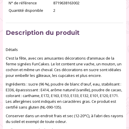
N° de référence
8719638163002
Quantité disponible
2
Description du produit
Détails
C’est la fête, avec ces amusantes décorations d’animaux de la
ferme signées FunCakes. Le lot contient une vache, un mouton, un
cochon et même un cheval. Ces décorations en sucre sont idéales
pour embellir les gâteaux, les cupcakes et plus encore.
Ingrédients : sucre (96 %), poudre de blanc d'œuf, eau, stabilisant :
E336, épaississant : E414, arôme naturel (vanille), poudre de cacao,
colorant : carthame, E172, E163, E153, E133, E132, E101, E120, E171.
Les allergènes sont indiqués en caractères gras. Ce produit est
certifié sans gluten (NL-090-135).
Conserver dans un endroit frais et sec (12-20°C), à l’abri des rayons
du soleil et exempt de toute odeur.