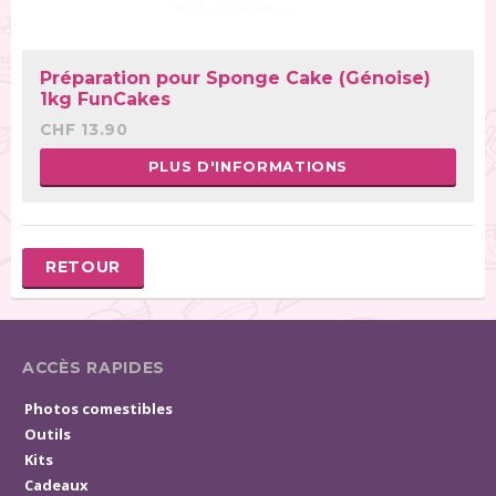
Préparation pour Sponge Cake (Génoise)
1kg FunCakes
CHF 13.90
PLUS D'INFORMATIONS
RETOUR
ACCÈS RAPIDES
Photos comestibles
Outils
Kits
Cadeaux