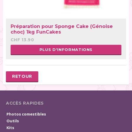
Préparation pour Sponge Cake (Génoise
choc) 1kg FunCakes
CHF 13.90
PLUS D'INFORMATIONS
RETOUR
ACCÈS RAPIDES
Photos comestibles
Outils
Kits