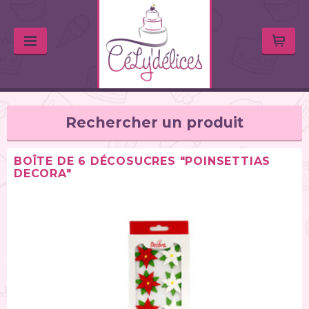
Rechercher un produit
BOÎTE DE 6 DÉCOSUCRES "POINSETTIAS
DECORA"
TYPE DE PRODUIT
Huiles & arômes (46)
Colorants alimentaires (67)
Feutres alimentaires (11)
Peintures alimentaires (38)
Chocolats / Candy Melts (36)
Colles comestibles (2)