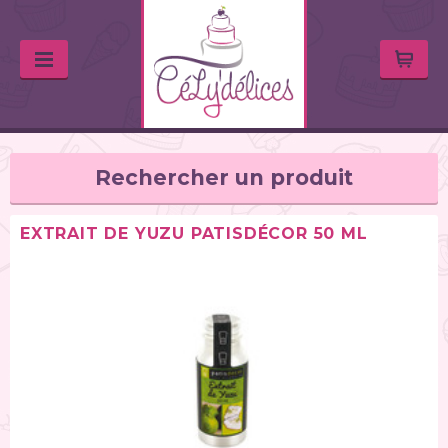
Rechercher un produit
EXTRAIT DE YUZU PATISDÉCOR 50 ML
TYPE DE PRODUIT
Huiles & arômes (46)
Colorants alimentaires (67)
Feutres alimentaires (11)
Peintures alimentaires (38)
Chocolats / Candy Melts (36)
Colles comestibles (2)