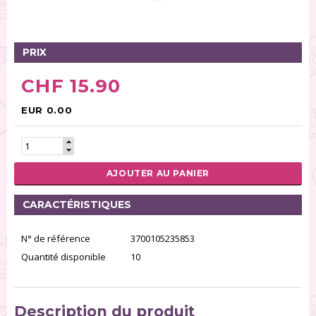
Glaçages (32)
Sucre (236)
Pâte à sucre (70)
PRIX
Gâteaux (11)
CHF 15.90
Poudres alimentaires (31)
Spray (26)
EUR 0.00
Préparation et aide pour pâtisserie (125)
Modelage/Pastillage (32)
Pâte pour créer de la dentelle (6)
AJOUTER AU PANIER
Fondants (13)
CARACTÉRISTIQUES
RÉINITIALISER LA RECHERCHE
N° de référence
3700105235853
Quantité disponible
10
Description du produit