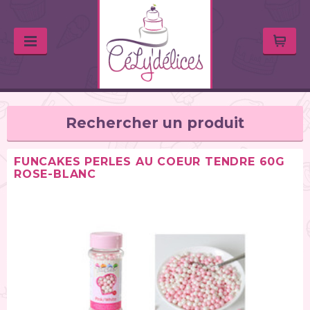
Rechercher un produit
FUNCAKES PERLES AU COEUR TENDRE 60G
ROSE-BLANC
TYPE DE PRODUIT
Huiles & arômes (46)
Colorants alimentaires (67)
Feutres alimentaires (11)
Peintures alimentaires (38)
Chocolats / Candy Melts (36)
Colles comestibles (2)