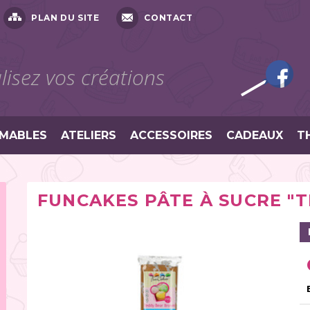
PLAN DU SITE
CONTACT
isez vos créations
MABLES
ATELIERS
ACCESSOIRES
CADEAUX
T
FUNCAKES PÂTE À SUCRE "T