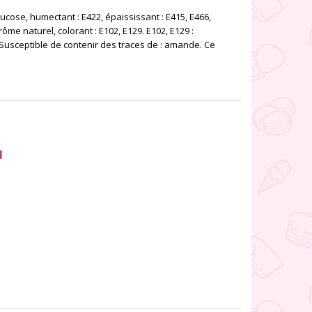
lucose, humectant : E422, épaississant : E415, E466,
rôme naturel, colorant : E102, E129. E102, E129 :
. Susceptible de contenir des traces de : amande. Ce
M