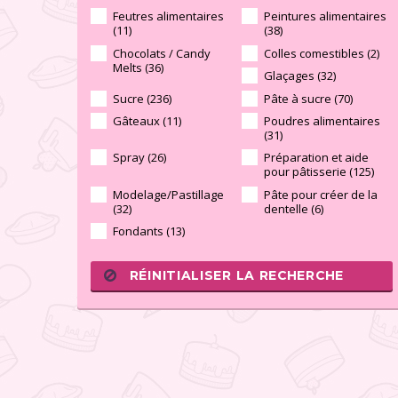
Feutres alimentaires
Peintures alimentaires
(11)
(38)
Chocolats / Candy
Colles comestibles (2)
Melts (36)
Glaçages (32)
Sucre (236)
Pâte à sucre (70)
Gâteaux (11)
Poudres alimentaires
(31)
Spray (26)
Préparation et aide
pour pâtisserie (125)
Modelage/Pastillage
Pâte pour créer de la
(32)
dentelle (6)
Fondants (13)
RÉINITIALISER LA RECHERCHE