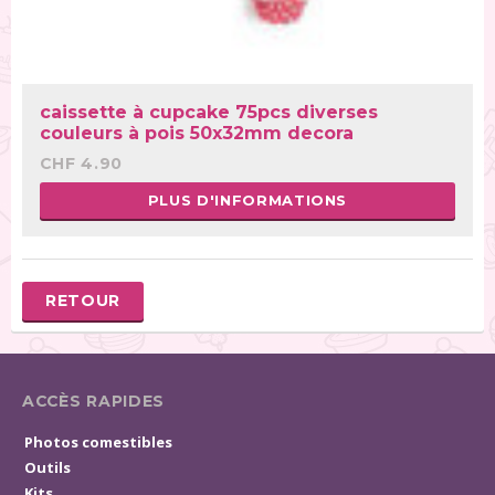
caissette à cupcake 75pcs diverses
couleurs à pois 50x32mm decora
CHF 4.90
PLUS D'INFORMATIONS
RETOUR
ACCÈS RAPIDES
Photos comestibles
Outils
Kits