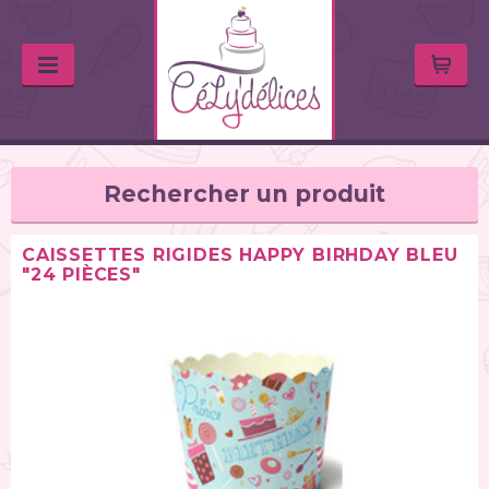
Rechercher un produit
CAISSETTES RIGIDES HAPPY BIRHDAY BLEU
"24 PIÈCES"
TYPE DE PRODUIT
Balances de cuisine (1)
Chalumeaux (1)
Moules (391)
Douilles (76)
Poches à douille et bouteilles (62)
Spatules / ustensiles (90)