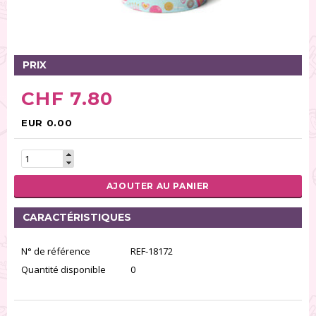
Tables tournantes (5)
Présentoirs (111)
Pinces (6)
PRIX
Rouleaux (18)
Tapis (21)
CHF 7.80
Emporte-pièces (167)
Bordures à gâteaux (35)
EUR 0.00
Outils pour pâte à sucre (86)
Presses à textures (26)
AJOUTER AU PANIER
RÉINITIALISER LA RECHERCHE
CARACTÉRISTIQUES
N° de référence
REF-18172
Quantité disponible
0