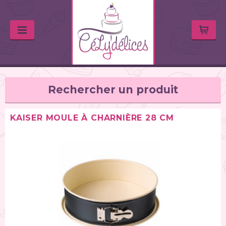
Rechercher un produit
KAISER MOULE À CHARNIÈRE 28 CM
TYPE DE PRODUIT
Balances de cuisine (1)
Chalumeaux (1)
Moules (391)
Douilles (76)
Poches à douille et bouteilles (62)
Spatules / ustensiles (90)