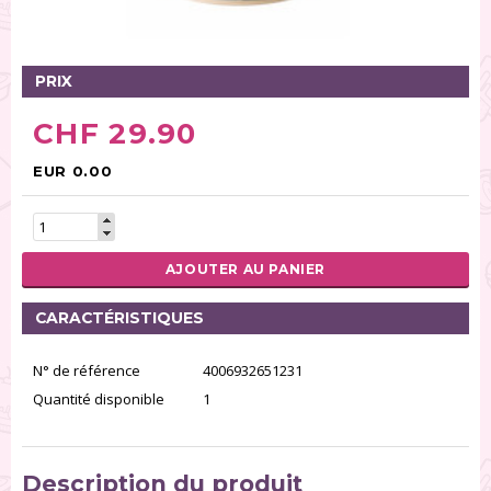
Tables tournantes (5)
Présentoirs (111)
Pinces (6)
PRIX
Rouleaux (18)
CHF 29.90
Tapis (21)
Emporte-pièces (167)
EUR 0.00
Bordures à gâteaux (35)
Outils pour pâte à sucre (86)
Presses à textures (26)
AJOUTER AU PANIER
RÉINITIALISER LA RECHERCHE
CARACTÉRISTIQUES
N° de référence
4006932651231
Quantité disponible
1
Description du produit