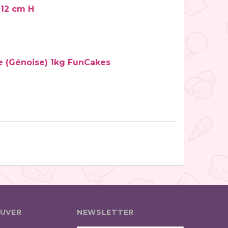
 12 cm H
e (Génoise) 1kg FunCakes
UVER
NEWSLETTER