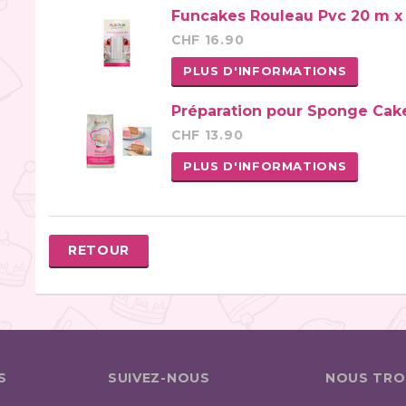
Funcakes Rouleau Pvc 20 m x
CHF 16.90
PLUS D'INFORMATIONS
Préparation pour Sponge Cak
CHF 13.90
PLUS D'INFORMATIONS
RETOUR
S
SUIVEZ-NOUS
NOUS TRO