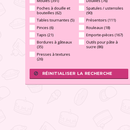
Moules (391)
Douilles (76)
Poches à douille et
Spatules / ustensiles
bouteilles (62)
(90)
Tables tournantes (5)
Présentoirs (111)
Pinces (6)
Rouleaux (18)
Tapis (21)
Emporte-pièces (167)
Bordures à gâteaux
Outils pour pâte à
(35)
sucre (86)
Presses à textures
(26)
RÉINITIALISER LA RECHERCHE