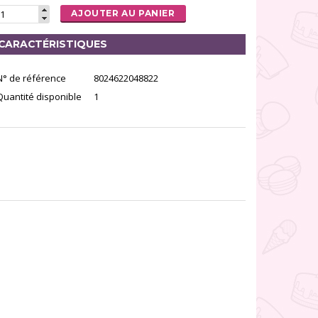
AJOUTER AU PANIER
CARACTÉRISTIQUES
N° de référence
8024622048822
Quantité disponible
1