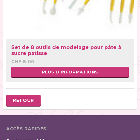
Set de 8 outils de modelage pour pâte à
sucre patisse
CHF 8.00
PLUS D'INFORMATIONS
RETOUR
ACCÈS RAPIDES