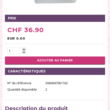
Tables tournantes (5)
Présentoirs (111)
Pinces (6)
PRIX
Rouleaux (18)
CHF 36.90
Tapis (21)
Emporte-pièces (167)
EUR 0.00
Bordures à gâteaux (35)
Outils pour pâte à sucre (86)
Presses à textures (26)
AJOUTER AU PANIER
RÉINITIALISER LA RECHERCHE
CARACTÉRISTIQUES
N° de référence
5060047061162
Quantité disponible
2
Description du produit