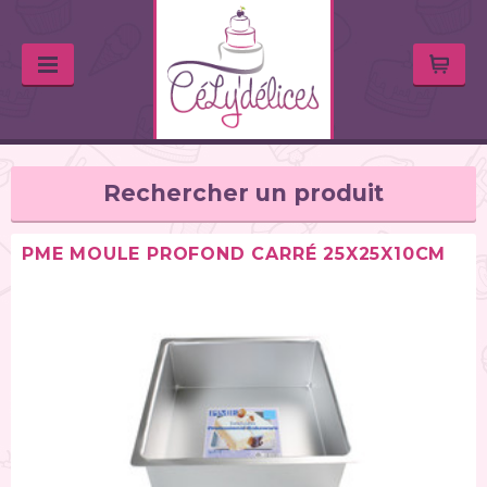
Rechercher un produit
PME MOULE PROFOND CARRÉ 25X25X10CM
TYPE DE PRODUIT
Balances de cuisine (1)
Chalumeaux (1)
Moules (391)
Douilles (76)
Poches à douille et bouteilles (62)
Spatules / ustensiles (90)