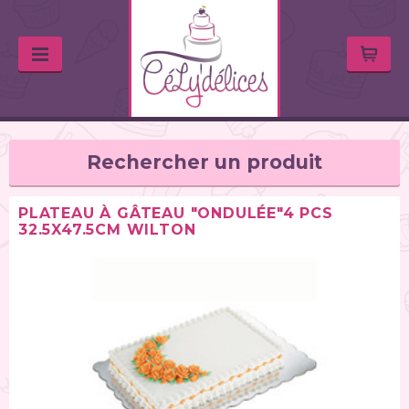
Rechercher un produit
PLATEAU À GÂTEAU "ONDULÉE"4 PCS
32.5X47.5CM WILTON
TYPE DE PRODUIT
Balances de cuisine (1)
Chalumeaux (1)
Moules (391)
Douilles (76)
Poches à douille et bouteilles (62)
Spatules / ustensiles (90)