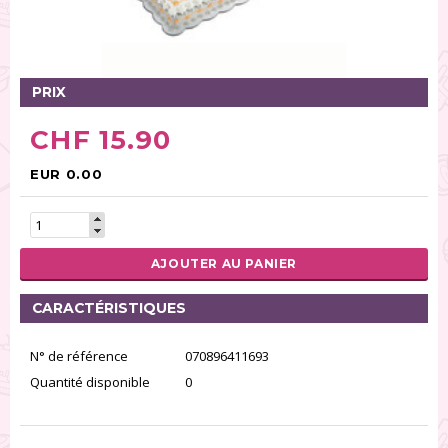
Tables tournantes (5)
Présentoirs (111)
Pinces (6)
PRIX
Rouleaux (18)
Tapis (21)
CHF 15.90
Emporte-pièces (167)
Bordures à gâteaux (35)
EUR 0.00
Outils pour pâte à sucre (86)
Presses à textures (26)
AJOUTER AU PANIER
RÉINITIALISER LA RECHERCHE
CARACTÉRISTIQUES
N° de référence
070896411693
Quantité disponible
0